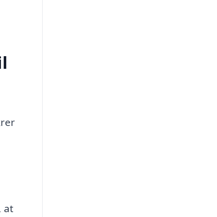
l
krer
 at