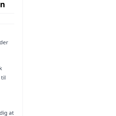
rn
lder
k
til
,
dig at