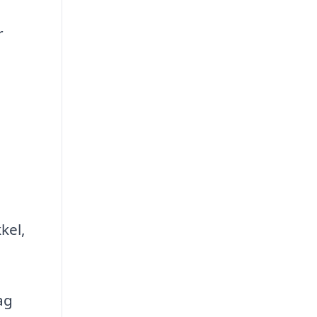
r
kel,
ag